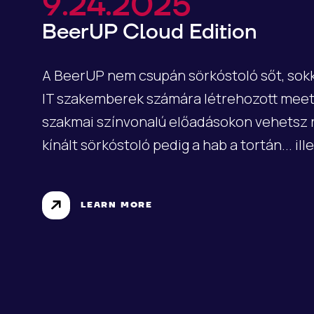
9.24.2025
BeerUP Cloud Edition
A BeerUP nem csupán sörkóstoló sőt, sokk
IT szakemberek számára létrehozott meet
szakmai színvonalú előadásokon vehetsz 
kínált sörkóstoló pedig a hab a tortán... il
LEARN MORE