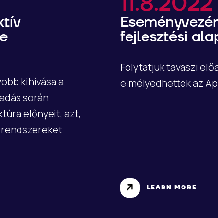
11.8.2022
tív
Eseményvezére
ce
fejlesztési alap
Folytatjuk tavaszi el
obb kihívása a
elmélyedhettek az Ap
őadás során
túra előnyeit, azt,
ó rendszereket
LEARN MORE