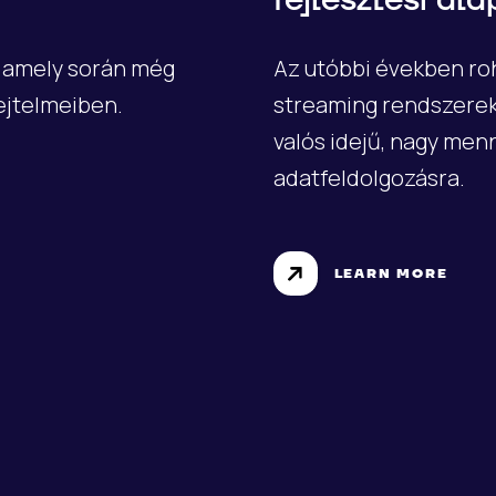
fejlesztési al
, amely során még
Az utóbbi években ro
ejtelmeiben.
streaming rendszerek 
valós idejű, nagy me
adatfeldolgozásra.
LEARN MORE