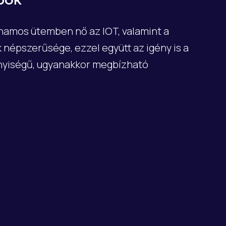
apok
hamos ütemben nő az IOT, valamint a
népszerűsége, ezzel együtt az igény is a
nnyiségű, ugyanakkor megbízható