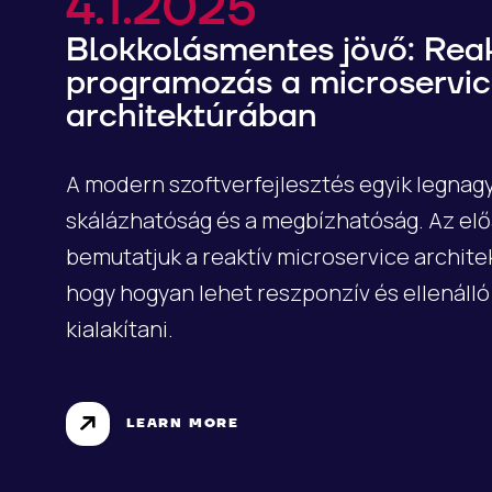
4.1.2025
Blokkolásmentes jövő: Reak
programozás a microservi
architektúrában
A modern szoftverfejlesztés egyik legnagy
skálázhatóság és a megbízhatóság. Az el
bemutatjuk a reaktív microservice architek
hogy hogyan lehet reszponzív és ellenáll
kialakítani.
LEARN MORE