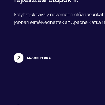
fejlesztési alapok II.
Folytatjuk tavaly novemberi előadásunkat
jobban elmélyedhettek az Apache Kafka r
LEARN MORE