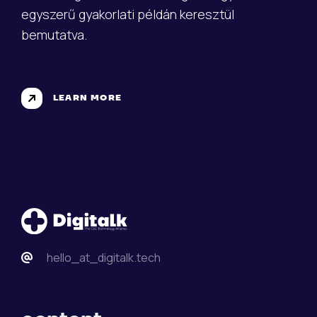
egyszerű gyakorlati példán keresztül
bemutatva.
LEARN MORE
hello_at_digitalk.tech