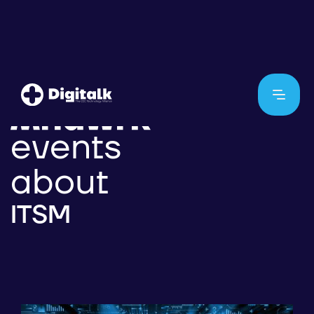
events
about
ITSM