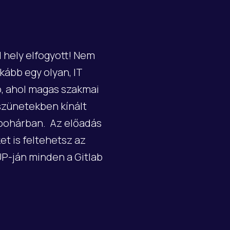
hely elfogyott! Nem
kább egy olyan, IT
, ahol magas szakmai
szünetekben kínált
 pohárban. ‍ Az előadás
et is feltehetsz az
P-ján minden a Gitlab