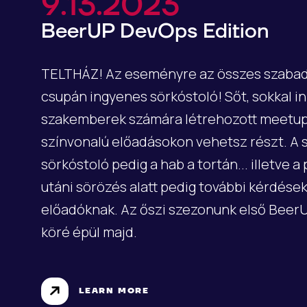
9.13.2023
BeerUP DevOps Edition
TELTHÁZ! Az eseményre az összes szabad 
csupán ingyenes sörkóstoló! Sőt, sokkal in
szakemberek számára létrehozott meetup
színvonalú előadásokon vehetsz részt. A 
sörkóstoló pedig a hab a tortán... illetve a
utáni sörözés alatt pedig további kérdések
előadóknak. Az őszi szezonunk első BeerU
köré épül majd.
LEARN MORE