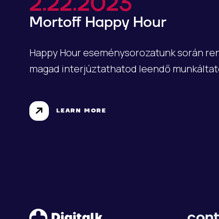
2.22.2023
Mortoff Happy Hour
Happy Hour eseménysorozatunk során r
magad interjúztathatod leendő munkáltat
LEARN MORE
cont