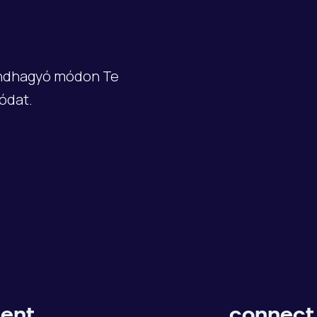
endhagyó módon Te
ódat.
ent.
connect