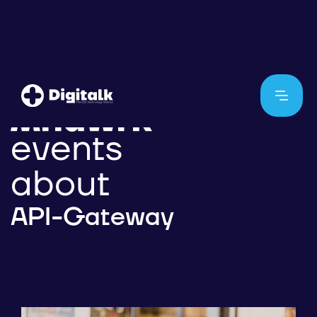
events
about
API-Gateway