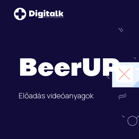
BeerUP
Előadás videóanyagok