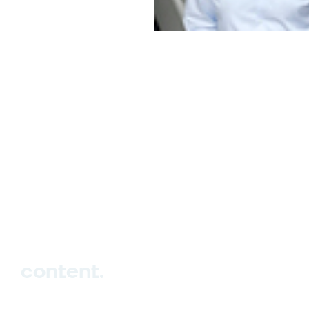
hello_at_digitalk.tech
content.
Hub