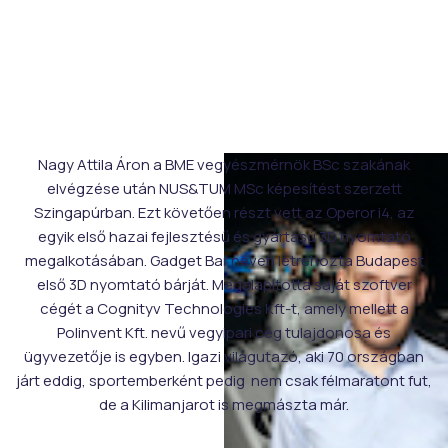
Nagy Attila Áron a BME vegyészmérnök BSc szakának
elvégzése után NUS&TUM MSc képesítést szerzett
Szingapúrban. Ezt követően részt vett az Operor i4, az
egyik első hazai fejlesztésű és gyártású 3D nyomtató
megalkotásában. Gadget Bar néven létrehozta Budapest
első 3D nyomtató bárját. Megalapította saját szoftver
cégét a Cognityv Technologies Kft-t, amely mellett a
Polinvent Kft. nevű vegyipari cég tulajdonosa és
ügyvezetője is egyben. Igazi világutazó, aki 70 országban
járt eddig, sportemberként pedig nem csak félmaratont fut,
de a Kilimanjarot is megmászta már.