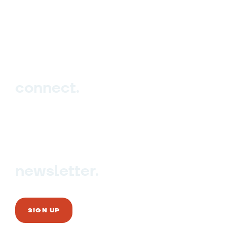
Studio
Events
Blog
connect.
Sign up
Contact us
newsletter.