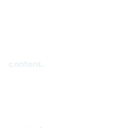
hello_at_digitalk.tech
content.
Hub
Studio
Events
Blog