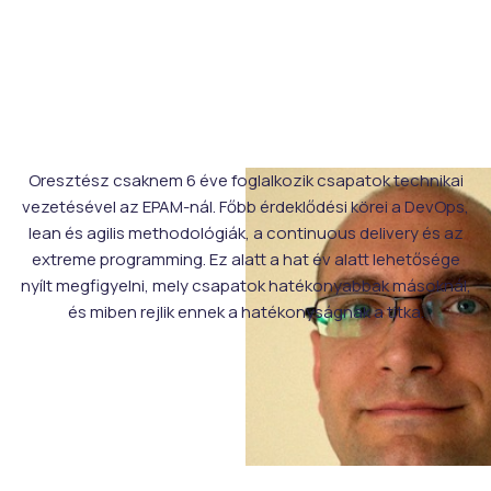
Oresztész csaknem 6 éve foglalkozik csapatok technikai
vezetésével az EPAM-nál. Főbb érdeklődési körei a DevOps,
lean és agilis methodológiák, a continuous delivery és az
extreme programming. Ez alatt a hat év alatt lehetősége
nyílt megfigyelni, mely csapatok hatékonyabbak másoknál,
és miben rejlik ennek a hatékonyságnak a titka.