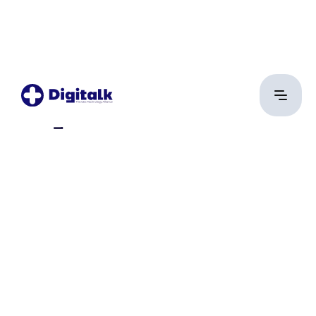
Margaritisz Oresztész