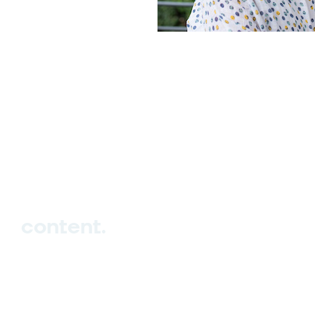
hello_at_digitalk.tech
content.
Hub
Studio
Events