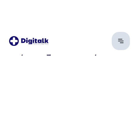
Lővy-Csegezi Dorottya