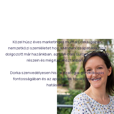
Közel húsz éves marketinges múlttal Dorka igazán
nemzetközi szemléletet hoz a Mndwrk csapatába, hisz
dolgozott már hazánkban, az USA-ban, Európa különböző
részein és még Kazahsztánban is.
Dorka szenvedélyesen hisz a stratégiai gondolkodás
fontosságában és az apró tettek tovább gyűrűző
hatásaiban.