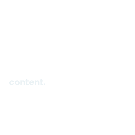
hello_at_digitalk.tech
content.
Hub
Studio
Events
Blog