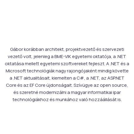
Gábor korábban architekt, projektvezető és szervezeti
vezető volt, jelenleg a BME-VIK egyetemi oktatója, a .NET
oktatása mellett egyetemi szoftvereket fejleszt. A .NET és a
Microsoft technológiák nagy rajongójaként mindig követte
a .NET aktualitásait, kiemelten a C#, a .NET, az ASP.NET
Core és az EF Core újdonságait. Szívügye az open source,
és szeretné modernizálni a magyar informatikai ipar
technológiákhoz és munkához való hozzáállását is.