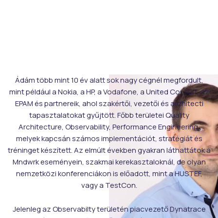
Ádám több mint 10 év alatt sok nagy cégnél megfordult,
mint például a Nokia, a HP, a Vodafone, a United Consult, az
EPAM és partnereik, ahol szakértői, vezetői és architecti
tapasztalatokat gyűjtött. Főbb területei Quality
Architecture, Observability, Performance Engineering,
melyek kapcsán számos implementációt, stratégiát és
tréninget készített. Az elmúlt években gyakran láthattátok a
Mndwrk eseményein, szakmai kerekasztaloknál, de olyan
nemzetközi konferenciákon is előadott, mint a HUSTEF,
vagy a TestCon.
Jelenleg az Observabilty területén piacvezető Dynatrace