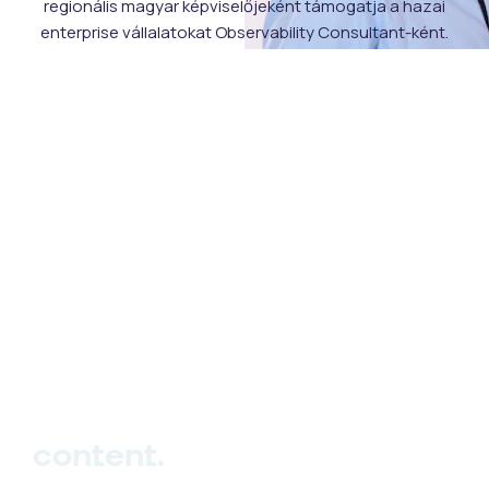
regionális magyar képviselőjeként támogatja a hazai
enterprise vállalatokat Observability Consultant-ként.
hello_at_digitalk.tech
content.