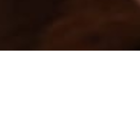
Tesztautomatizálás
hatékonyságának
növelése
On-demand
HUN