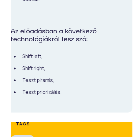
Az előadásban a következő
technológiákról lesz szó:
Shift left,
Shift right,
Teszt piramis,
Teszt priorizálás.
TAGS