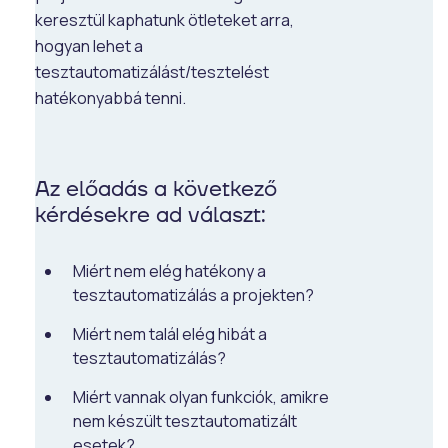
keresztül kaphatunk ötleteket arra,
hogyan lehet a
tesztautomatizálást/tesztelést
hatékonyabbá tenni.
Az előadás a következő
kérdésekre ad választ:
Miért nem elég hatékony a
tesztautomatizálás a projekten?
Miért nem talál elég hibát a
tesztautomatizálás?
Miért vannak olyan funkciók, amikre
nem készült tesztautomatizált
esetek?