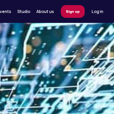
vents
Studio
About us
Log in
Sign up