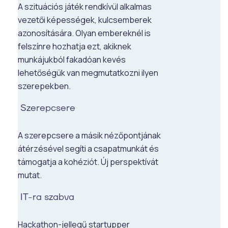
A szituációs játék rendkívül alkalmas
vezetői képességek, kulcsemberek
azonosítására. Olyan embereknél is
felszínre hozhatja ezt, akiknek
munkájukból fakadóan kevés
lehetőségük van megmutatkozni ilyen
szerepekben.
Szerepcsere
A szerepcsere a másik nézőpontjának
átérzésével segíti a csapatmunkát és
támogatja a kohéziót. Új perspektívát
mutat.
IT-ra szabva
Hackathon-jellegű startupper