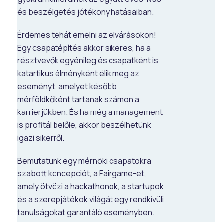
és beszélgetés jótékony hatásaiban.
Érdemes tehát emelni az elvárásokon!
Egy csapatépítés akkor sikeres, ha a
résztvevők egyénileg és csapatként is
katartikus élményként élik meg az
eseményt, amelyet később
mérföldkőként tartanak számon a
karrierjükben. És ha még a management
is profitál belőle, akkor beszélhetünk
igazi sikerről.
Bemutatunk egy mérnöki csapatokra
szabott koncepciót, a Fairgame-et,
amely ötvözi a hackathonok, a startupok
és a szerepjátékok világát egy rendkívüli
tanulságokat garantáló eseményben.