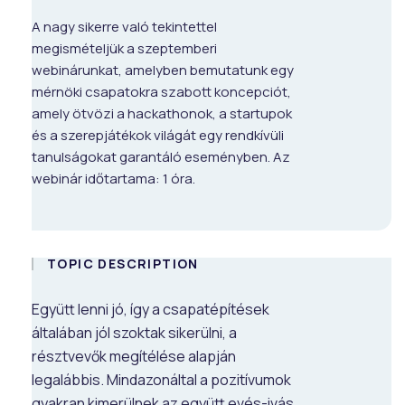
A nagy sikerre való tekintettel
megismételjük a szeptemberi
webinárunkat, amelyben bemutatunk egy
mérnöki csapatokra szabott koncepciót,
amely ötvözi a hackathonok, a startupok
és a szerepjátékok világát egy rendkívüli
tanulságokat garantáló eseményben. Az
webinár időtartama: 1 óra.
TOPIC DESCRIPTION
Együtt lenni jó, így a csapatépítések
általában jól szoktak sikerülni, a
résztvevők megítélése alapján
legalábbis. Mindazonáltal a pozitívumok
gyakran kimerülnek az együtt evés-ivás