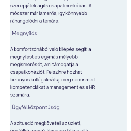
szerepjáték agilis csapatmunkában. A
módszer már ismerős, így könnyebb
ráhangolódni a témára.
Megnyílás
A komfortzónából való kilépés segíti a
megnyílást és egymás mélyebb
megismerését, ami támogatja a
csapatkohéziót. Felszínre hozhat
bizonyos kollégáknál új, még nem ismert
kompetenciákat a management és a HR
számára.
Ügyfélközpontúság
A szituáció megköveteli az üzleti,
ügyfélközpontú, lényegre fókuszáló