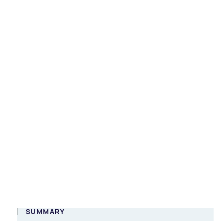
Fairgame: a
csapatépítők
legújabb
generációja (2.
webinar)
Online
HUN
SUMMARY