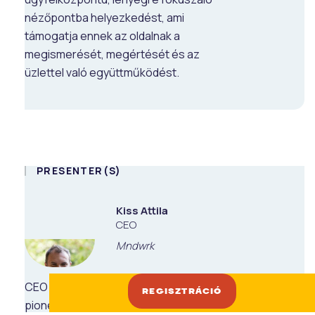
nézőpontba helyezkedést, ami
támogatja ennek az oldalnak a
megismerését, megértését és az
üzlettel való együttműködést.
PRESENTER(S)
Kiss Attila
CEO
Mndwrk
CEO and Founder of Mndwrk, the
REGISZTRÁCIÓ
pioneering Augmented Organization