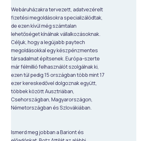
Webáruházakra tervezett, adatvezérelt
fizetési megoldásokra specializálódtak,
de ezen kívül még számtalan
lehetőséget kínálnak vállalkozásoknak.
Céljuk, hogy a legújabb paytech
megoldásokkal egy készpénzmentes
társadalmat építsenek. Európa-szerte
már félmillió felhasználót szolgálnak ki,
ezen túl pedig 15 országban több mint 17
ezer kereskedővel dolgoznak együtt,
többek között Ausztriában,
Csehországban, Magyarországon,
Németországban és Szlovákiában.
Ismerd meg jobban a Bariont és
előadónkat, Botz Attilát az alábbi