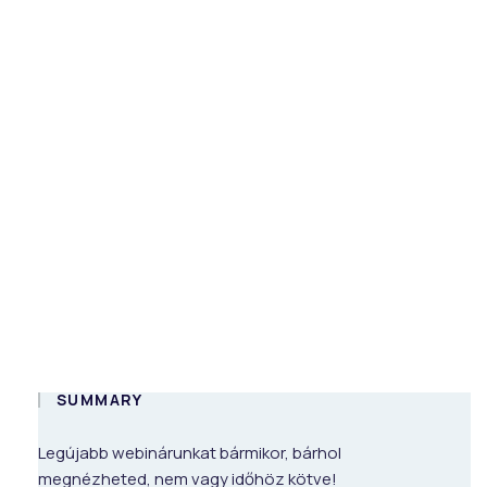
DigiTalk webinar:
Develop a
passwordless
system in .NET
On-demand
HUN
SUMMARY
Legújabb webinárunkat bármikor, bárhol
megnézheted, nem vagy időhöz kötve!