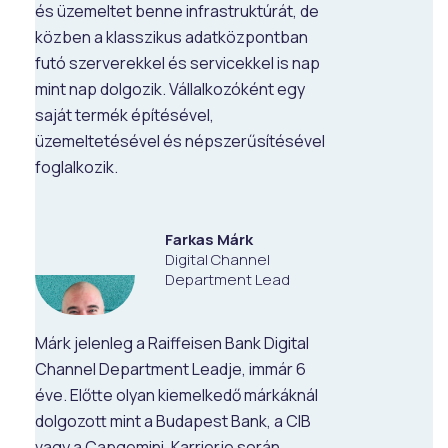
és üzemeltet benne infrastruktúrát, de
közben a klasszikus adatközpontban
futó szerverekkel és servicekkel is nap
mint nap dolgozik. Vállalkozóként egy
saját termék építésével,
üzemeltetésével és népszerűsítésével
foglalkozik.
Farkas Márk
Digital Channel
Department Lead
Márk jelenleg a Raiffeisen Bank Digital
Channel Department Leadje, immár 6
éve. Előtte olyan kiemelkedő márkáknál
dolgozott mint a Budapest Bank, a CIB
vagy a Capgemini. Karrierje során