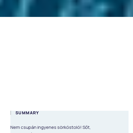
BeerUP AWS
edition
On-demand
HUN
SUMMARY
Nem csupán ingyenes sörkóstoló! Sőt,