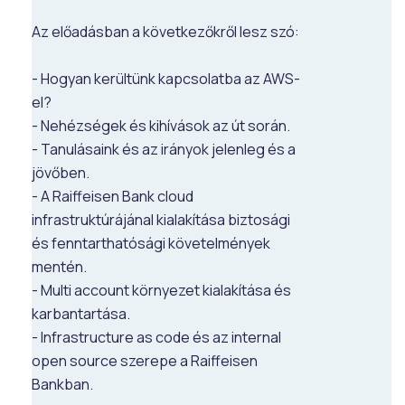
Az előadásban a következőkről lesz szó:
- Hogyan kerültünk kapcsolatba az AWS-
el?
- Nehézségek és kihívások az út során.
- Tanulásaink és az irányok jelenleg és a
jövőben.
- A Raiffeisen Bank cloud
infrastruktúrájánal kialakítása biztosági
és fenntarthatósági követelmények
mentén.
- Multi account környezet kialakítása és
karbantartása.
- Infrastructure as code és az internal
open source szerepe a Raiffeisen
Bankban.