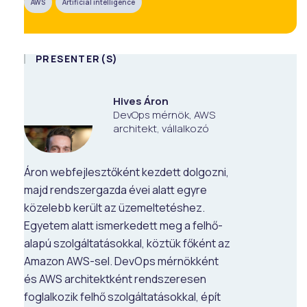
AWS
Artificial intelligence
PRESENTER(S)
Hives Áron
DevOps mérnök, AWS
architekt, vállalkozó
Áron webfejlesztőként kezdett dolgozni,
majd rendszergazda évei alatt egyre
közelebb került az üzemeltetéshez.
Egyetem alatt ismerkedett meg a felhő-
alapú szolgáltatásokkal, köztük főként az
Amazon AWS-sel. DevOps mérnökként
és AWS architektként rendszeresen
foglalkozik felhő szolgáltatásokkal, épít