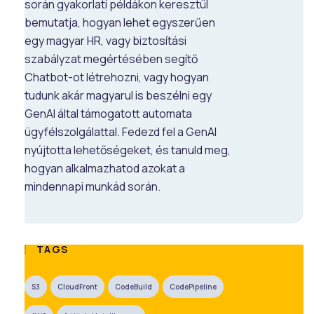
során gyakorlati példákon keresztül
bemutatja, hogyan lehet egyszerűen
egy magyar HR, vagy biztosítási
szabályzat megértésében segítő
Chatbot-ot létrehozni, vagy hogyan
tudunk akár magyarul is beszélni egy
GenAI által támogatott automata
ügyfélszolgálattal. Fedezd fel a GenAI
nyújtotta lehetőségeket, és tanuld meg,
hogyan alkalmazhatod azokat a
mindennapi munkád során.
TAGS
S3
CloudFront
CodeBuild
CodePipeline