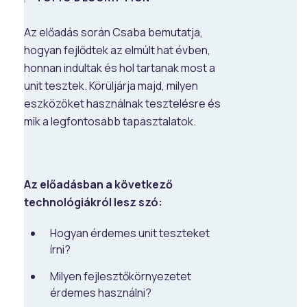
Az előadás során Csaba bemutatja,
hogyan fejlődtek az elmúlt hat évben,
honnan indultak és hol tartanak most a
unit tesztek. Körüljárja majd, milyen
eszközöket használnak tesztelésre és
mik a legfontosabb tapasztalatok.
Az előadásban a következő
technológiákról lesz szó:
Hogyan érdemes unit teszteket
írni?
Milyen fejlesztőkörnyezetet
érdemes használni?