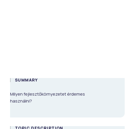
testing journey
and best
practises
On-demand
HUN
SUMMARY
Milyen fejlesztőkörnyezetet érdemes
használni?
TOPIC DESCRIPTION