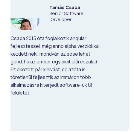
Tamás Csaba
Senior Software
Developer
Csaba 2015 óta foglalkozik angular
fejlesztéssel, még anno alpha verziókkal
kezdett neki, mondván az sose lehet
gond, ha az ember egy picit előreszalad.
Ez okozott pár kihívást, de azóta is
töretlenül fejlesztik az immáron több
alkalmazásra kiterjedt software-ük UI
felületét.