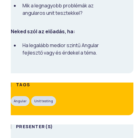
Mik a legnagyobb problémák az
angularos unit tesztekkel?
Neked szól az előadás, ha:
Ha legalább medior szintű Angular
fejlesztő vagy és érdekel a téma.
TAGS
Angular
Unit testing
PRESENTER(S)