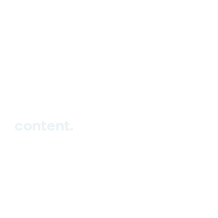
hello_at_digitalk.tech
content.
Hub
Studio
Events
Blog