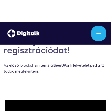
Köszönjük a
regisztrációdat!
Az előző, blockchain témájú BeerUPunk felvételét pedig itt
tudod megtekinteni.