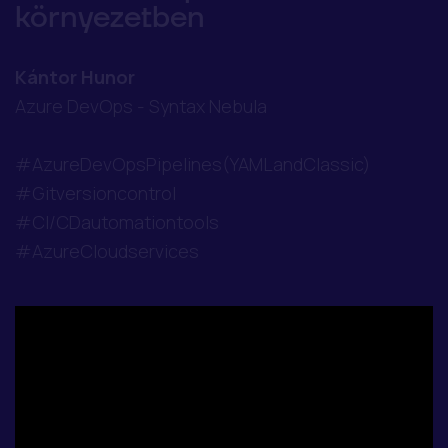
környezetben
Kántor Hunor
Azure DevOps - Syntax Nebula
#AzureDevOpsPipelines(YAMLandClassic)
#Gitversioncontrol
#CI/CDautomationtools
#AzureCloudservices