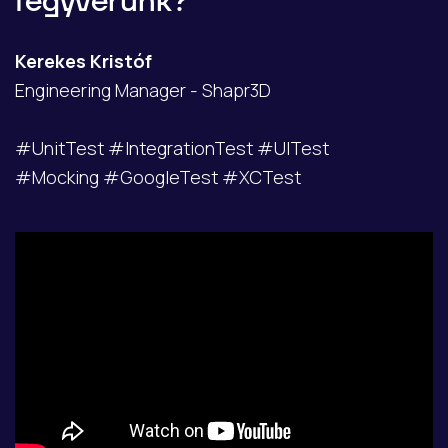
fegyverünk?
Kerekes Kristóf
Engineering Manager - Shapr3D
#UnitTest #IntegrationTest #UITest
#Mocking #GoogleTest #XCTest