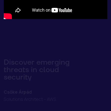
Discover emerging
threats in cloud
security
Csőke Árpád
Solutions Architect - AWS