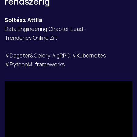
rendszerig
Soltész Attila
Data Engineering Chapter Lead -
Trendency Online Zrt.
#Dagster&Celery #gRPC #Kubernetes
#PythonMLframeworks