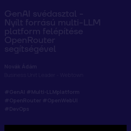
GenAI svédasztal -
Nyílt forrású multi-LLM
platform felépítése
OpenRouter
segítségével
Novák Ádám
Business Unit Leader - Webtown
#GenAI #Multi-LLMplatform
#OpenRouter #OpenWebUI
#DevOps