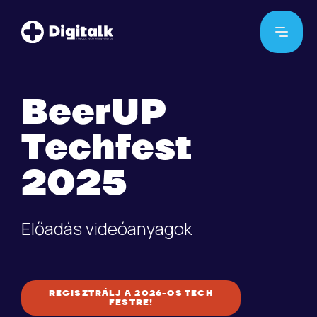
BeerUP
Techfest
2025
Előadás videóanyagok
REGISZTRÁLJ A 2026-OS TECH
FESTRE!