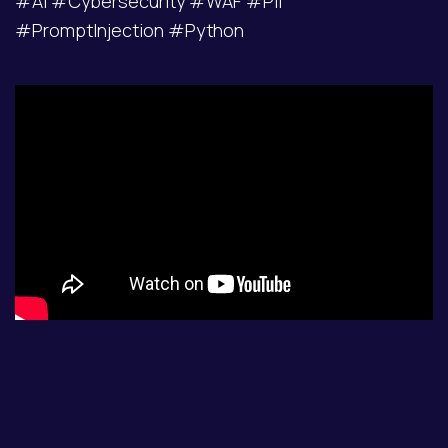
#AI #Cybersecurity #WAF #PII
#PromptInjection #Python