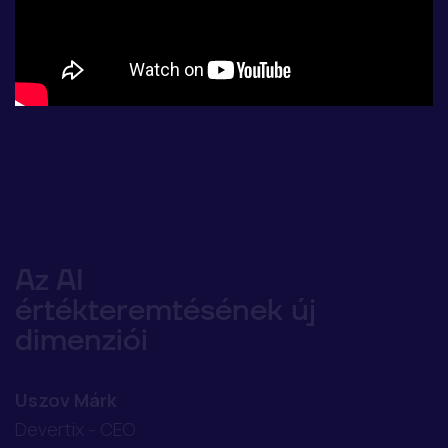
Az AI
értékteremtésének új
dimenziói
Uszov Márk
Devertix - CEO