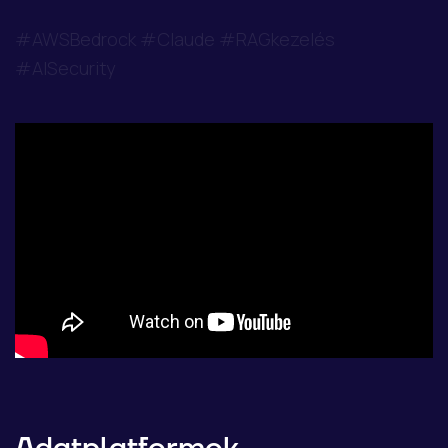
#AWSBedrock #Claude #RAGkezelés
#AISecurity