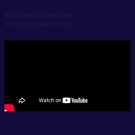
#AI #Data #Dataplatforms
#PromptInjection #Python