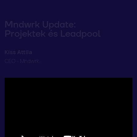
Mndwrk Update:
Projektek és Leadpool
Kiss Attila
CEO - Mndwrk