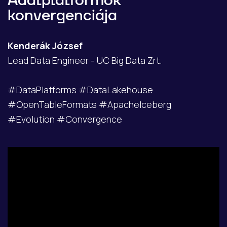
Adatplatformok
konvergenciája
Kenderák József
Lead Data Engineer - UC Big Data Zrt.
#DataPlatforms #DataLakehouse
#OpenTableFormats #ApacheIceberg
#Evolution #Convergence