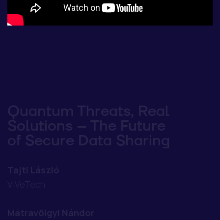
Quantum Threats, Real
Solutions – The Future
of Secure Data Sharing
Tajti László
ViVeTech
Mátravölgyi Nándor