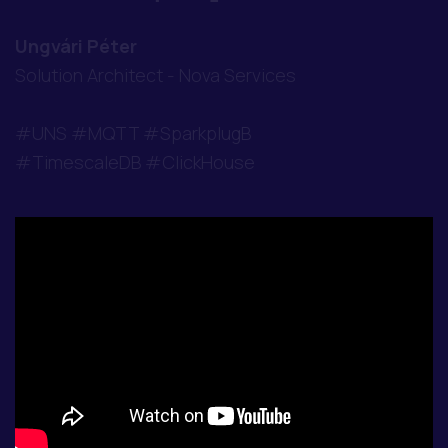
Ungvári Péter
Solution Architect - Nova Services
#UNS #MQTT #SparkplugB
#TimescaleDB #ClickHouse