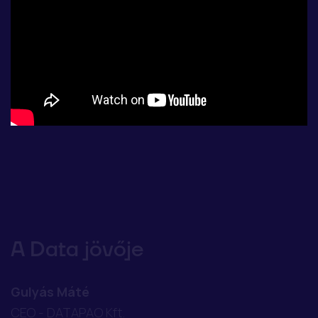
A Data jövője
Gulyás Máté
CEO - DATAPAO Kft.