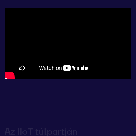
Az IIoT túlpartján