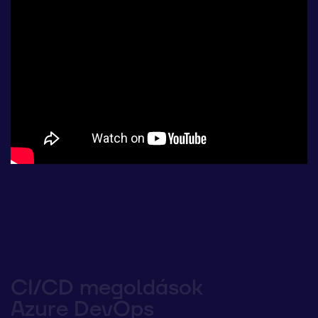
CI/CD megoldások
Azure DevOps