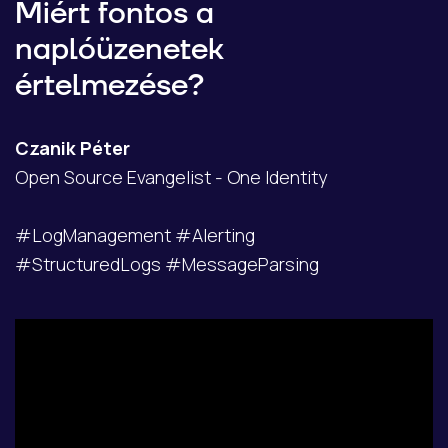
Miért fontos a
naplóüzenetek
értelmezése?
Czanik Péter
Open Source Evangelist - One Identity
#LogManagement #Alerting
#StructuredLogs #MessageParsing