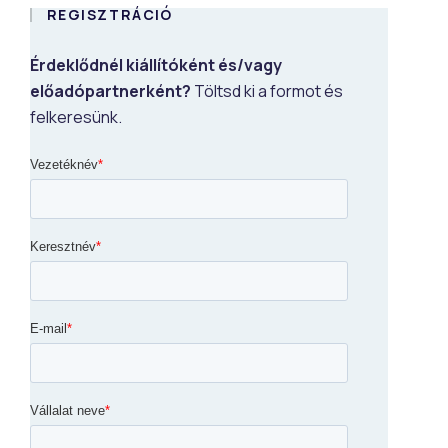
REGISZTRÁCIÓ
Érdeklődnél kiállítóként és/vagy
előadópartnerként?
Töltsd ki a formot és
felkeresünk.