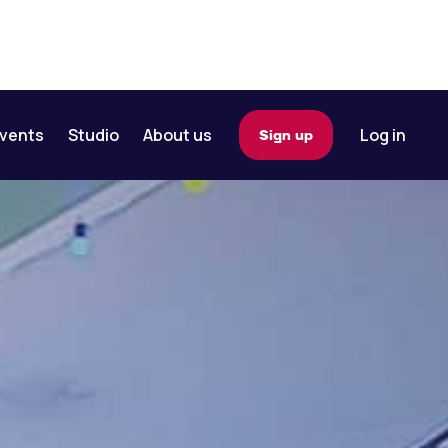
vents
Studio
About us
Log in
Sign up