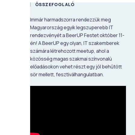
ÖSSZEFOGLALÓ
Immár harmadszorra rendezzük meg
Magyarország egyik legszuperebb IT
rendezvényét a BeerUP Festet október 11-
én! A BeerUP egy olyan, IT szakemberek
számára létrehozott meetup, ahol a
közösség magas szakmai színvonalú
előadásokon vehet részt egy jól behűtött
sör mellett, fesztiválhangulatban.