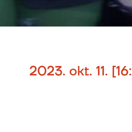
2023. okt. 11. [1
BeerUP Fest 2023
Stifler ház, Dob u. 19
HUN