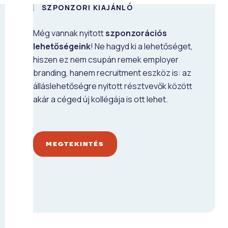
SZPONZORI KIAJÁNLÓ
Még vannak nyitott
szponzorációs
lehetőségeink
! Ne hagyd ki a lehetőséget,
hiszen ez nem csupán remek employer
branding, hanem recruitment eszköz is: az
álláslehetőségre nyitott résztvevők között
akár a céged új kollégája is ott lehet.
MEGTEKINTÉS