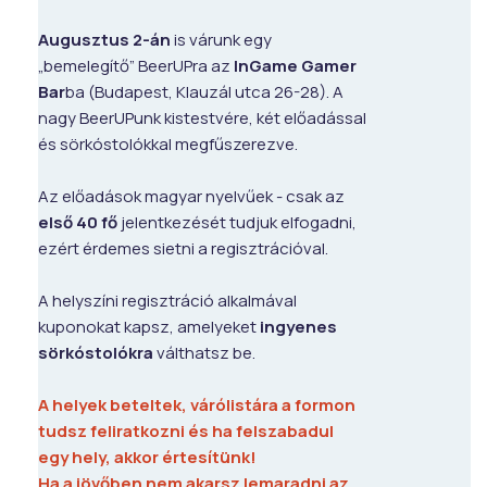
Augusztus 2-án
is várunk egy
„bemelegítő” BeerUPra az
InGame Gamer
Bar
ba (Budapest, Klauzál utca 26-28). A
nagy BeerUPunk kistestvére, két előadással
és sörkóstolókkal megfűszerezve.
Az előadások magyar nyelvűek - csak az
első 40 fő
jelentkezését tudjuk elfogadni,
ezért érdemes sietni a regisztrációval.
A helyszíni regisztráció alkalmával
kuponokat kapsz, amelyeket
ingyenes
sörkóstolókra
válthatsz be.
A helyek beteltek, várólistára a formon
tudsz feliratkozni és ha felszabadul
egy hely, akkor értesítünk!
Ha a jövőben nem akarsz lemaradni az