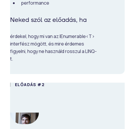
performance
Neked szól az előadás, ha
érdekel, hogy mi van az IEnumerable<T>
interfész mögött, és mire érdemes
figyelni, hogy ne használd rosszul a LINQ-
t.
ELŐADÁS #2