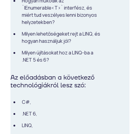
Hogyan működik az
`IEnumerable<T>` interfész, és
miért tud veszélyes lenni bizonyos
helyzetekben?
Milyen lehetőségeket rejt a LINQ, és
hogyan használjuk jól?
Milyen újításokat hoz a LINQ-ba a
.NET 5 és 6?
Az előadásban a következő
technológiákról lesz szó:
C#,
.NET 6,
LINQ,