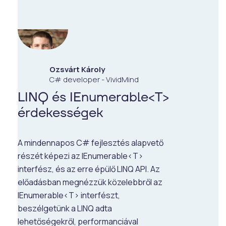
Ozsvárt Károly
C# developer - VividMind
LINQ és IEnumerable<T>
érdekességek
A mindennapos C# fejlesztés alapvető
részét képezi az IEnumerable<T>
interfész, és az erre épülő LINQ API. Az
előadásban megnézzük közelebbről az
IEnumerable<T> interfészt,
beszélgetünk a LINQ adta
lehetőségekről, performanciával