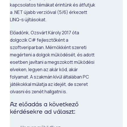
kapcsolatos témákat érintünk és átfutjuk
a .NET újabb verzióival (5/6) érkezett
LINQ-s újításokat.
Előadónk, Ozsvárt Károly 2017 óta
dolgozik C# fejlesztőként a
szoftveriparban. Mérnökként szereti
megérteni a dolgok működését, és adott
esetben javítani a megszokott működési
elveken, legyen az akár kód, akár
folyamat. A szakmán kívül általában PC
játékokkal múlatja az idejét, de szeret
olvasni és zenét hallgatni is.
Az előadás a következő
kérdésekre ad választ: