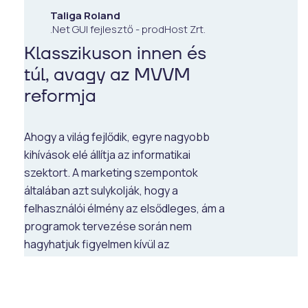
Taliga Roland
.Net GUI fejlesztő - prodHost Zrt.
Klasszikuson innen és
túl, avagy az MVVM
reformja
Ahogy a világ fejlődik, egyre nagyobb
kihívások elé állítja az informatikai
szektort. A marketing szempontok
általában azt sulykolják, hogy a
felhasználói élmény az elsődleges, ám a
programok tervezése során nem
hagyhatjuk figyelmen kívül az
üzemeltetés és a tesztelési
lehetőségek kérdéskörét, illetve az
alkalmazás megbízhatóságát sem. Ezek