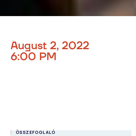
August 2, 2022
6:00 PM
BeerUP - C#
edition
InGame Gamer Bar
HUN
ÖSSZEFOGLALÓ