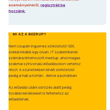
eseményeinkről,
regisztrálj be
hozzánk.
MI AZ A BEERUP?
Nem csupán ingyenes sörkóstoló! Sőt,
sokkal inkább egy olyan, IT szakemberek
számára létrehozott meetup, ahol magas
szakmai színvonalú előadásokon vehetsz
részt. A szünetekben kínált sörkóstoló
pedig a hab a tortán... illetve a pohárban.
Az előadás utáni sörözés alatt pedig
további kérdéseket is feltehetsz az
előadóknak.